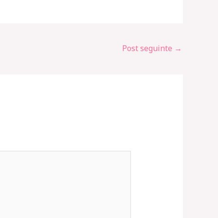
Post seguinte
→