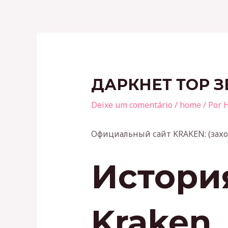
Ir
para
o
Post
conteúdo
navigation
ДАРКНЕТ ТОР 
Deixe um comentário
/
home
/ Por
H
Официальный сайт KRAKEN: (захо
Истори
Kraken