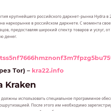
тия крупнейшего российского даркнет-рынка Hydra в 2
на наркорынке в российском даркнете. С момента своег
цов, предоставляя широкий спектр товаров и услуг, о
ю денег.
ptss5nf7666hmznonf3m7fpzg5bu75
рез Tor) –
kra22.info
а Kraken
ли должны использовать специальное программное обе
маршрутизацией. После этого им необходимо зарегистри