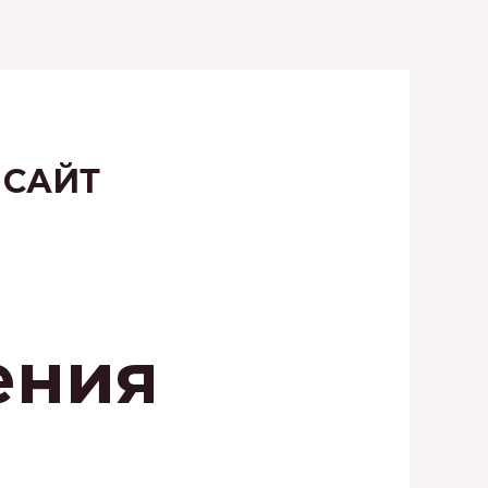
 САЙТ
ения