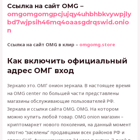
Ссылка на сайт OMG –
omgomgomgpcjujqy4uhbhbkvywpjly
bd7wjpsih46mq4oaasgdrqswid.onio
n
Ссылка на сайт OMG в клир –
omgomg.store
Как включить официальный
адрес ОМГ вход
Зеркало это. ОМГ онион зеркала. В настоящее время
на OMG center по большей части представлены
магазины обслуживающие пользователей РФ.
Зеркала и ссылки сайта OMG. OMG. На котором
можно купить любой товар. OMG onion магазин –
криптомаркет нового поколения, на данный момент
плотно “заселены” продавцами всех районов РФ и