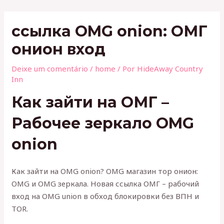
Ir
Post
para
navigation
ссылка OMG onion: ОМГ
o
conteúdo
онион вход
Deixe um comentário
/
home
/ Por
HideAway Country
Inn
Как зайти на ОМГ –
Рабочее зеркало OMG
onion
Как зайти на OMG onion? OMG магазин тор онион:
OMG и OMG зеркала. Новая ссылка ОМГ – рабочий
вход на OMG union в обход блокировки без ВПН и
TOR.