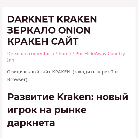
Ir
Post
para
navigation
DARKNET KRAKEN
o
conteúdo
ЗЕРКАЛО ONION
КРАКЕН САЙТ
Deixe um comentário
/
home
/ Por
HideAway Country
Inn
Официальный сайт KRAKEN: (заходить через Tor
Browser)
Развитие Kraken: новый
игрок на рынке
даркнета