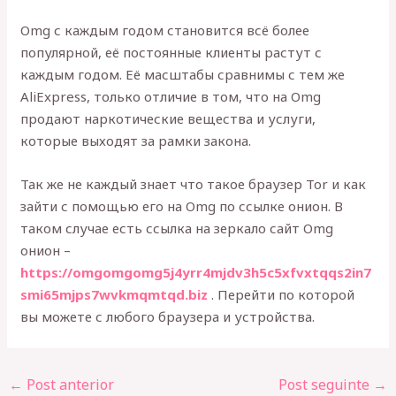
Omg с каждым годом становится всё более
популярной, её постоянные клиенты растут с
каждым годом. Её масштабы сравнимы с тем же
AliExpress, только отличие в том, что на Omg
продают наркотические вещества и услуги,
которые выходят за рамки закона.
Так же не каждый знает что такое браузер Tor и как
зайти с помощью его на Omg по ссылке онион. В
таком случае есть ссылка на зеркало сайт Omg
онион –
https://omgomgomg5j4yrr4mjdv3h5c5xfvxtqqs2in7
smi65mjps7wvkmqmtqd.biz
. Перейти по которой
вы можете с любого браузера и устройства.
←
Post anterior
Post seguinte
→