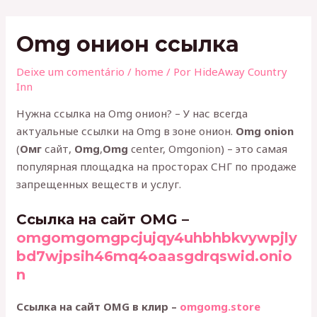
Ir
Post
para
navigation
Omg онион ссылка
o
conteúdo
Deixe um comentário
/
home
/ Por
HideAway Country
Inn
Нужна ссылка на Omg онион? – У нас всегда
актуальные ссылки на Omg в зоне онион.
Omg
onion
(
Омг
сайт,
Omg
,
Omg
center, Omgonion) – это самая
популярная площадка на просторах СНГ по продаже
запрещенных веществ и услуг.
Ссылка на сайт OMG –
omgomgomgpcjujqy4uhbhbkvywpjly
bd7wjpsih46mq4oaasgdrqswid.onio
n
Ссылка на сайт OMG в клир –
omgomg.store